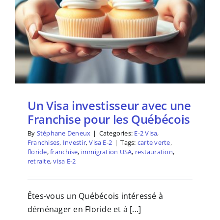
Un Visa investisseur avec une
Franchise pour les Québécois
By
Stéphane Deneux
|
Categories:
E-2 Visa
,
Franchises
,
Investir
,
Visa E-2
|
Tags:
carte verte
,
floride
,
franchise
,
immigration USA
,
restauration
,
retraite
,
visa E-2
Êtes-vous un Québécois intéressé à
déménager en Floride et à [...]