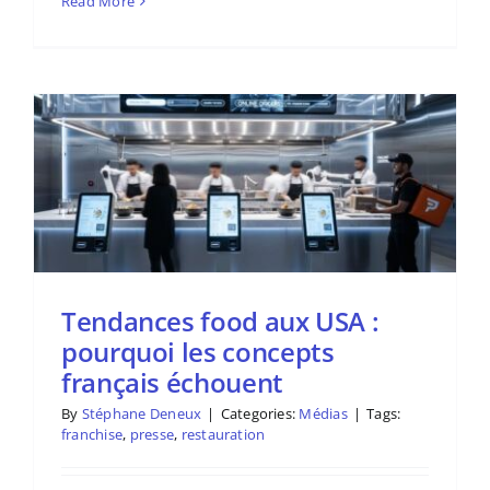
Read More
Tendances food aux USA :
pourquoi les concepts
français échouent
By
Stéphane Deneux
|
Categories:
Médias
|
Tags:
franchise
,
presse
,
restauration