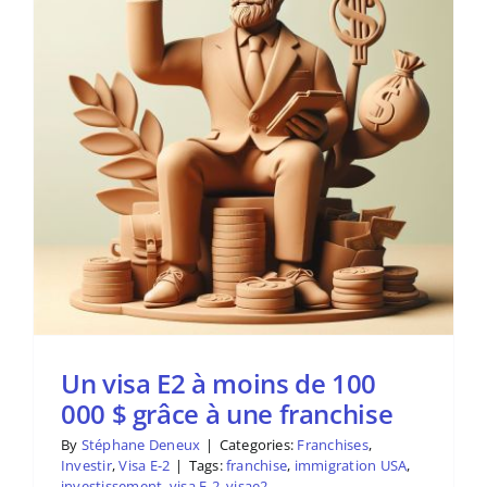
Un visa E2 à moins de 100
000 $ grâce à une franchise
By
Stéphane Deneux
|
Categories:
Franchises
,
Investir
,
Visa E-2
|
Tags:
franchise
,
immigration USA
,
investissement
,
visa E-2
,
visae2