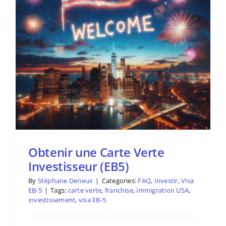
Obtenir une Carte Verte
Investisseur (EB5)
By
Stéphane Deneux
|
Categories:
FAQ
,
Investir
,
Visa
EB-5
|
Tags:
carte verte
,
franchise
,
immigration USA
,
investissement
,
visa EB-5