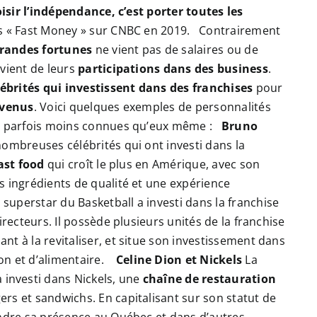
oisir l’indépendance, c’est porter toutes les
s « Fast Money » sur CNBC en 2019.
Contrairement
randes fortunes
ne vient pas de salaires ou de
 vient de leurs
participations dans des business
.
lébrités qui investissent dans des franchises
pour
evenus
. Voici quelques exemples de personnalités
es parfois moins connues qu’eux même :
Bruno
nombreuses célébrités qui ont investi dans la
ast food
qui croît le plus en Amérique, avec son
s ingrédients de qualité et une expérience
 superstar du Basketball a investi dans la franchise
irecteurs. Il possède plusieurs unités de la franchise
t à la revitaliser, et situe son investissement dans
on et d’alimentaire.
Celine Dion et Nickels
La
investi dans Nickels, une
chaîne de restauration
ers et sandwichs. En capitalisant sur son statut de