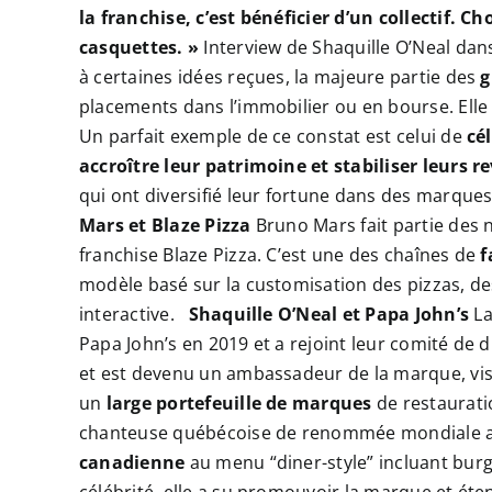
la franchise, c’est bénéficier d’un collectif. Ch
casquettes. »
Interview de Shaquille O’Neal dan
à certaines idées reçues, la majeure partie des
g
placements dans l’immobilier ou en bourse. Elle
Un parfait exemple de ce constat est celui de
cé
accroître leur patrimoine et stabiliser leurs r
qui ont diversifié leur fortune dans des marqu
Mars et Blaze Pizza
Bruno Mars fait partie des 
franchise Blaze Pizza. C’est une des chaînes de
f
modèle basé sur la customisation des pizzas, de
interactive.
Shaquille O’Neal et Papa John’s
La
Papa John’s en 2019 et a rejoint leur comité de d
et est devenu un ambassadeur de la marque, visan
un
large portefeuille de marques
de restaurati
chanteuse québécoise de renommée mondiale a 
canadienne
au menu “diner-style” incluant burg