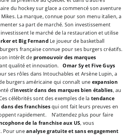
endre sa présence au Québec et dans d’autres
daire du hockey sur glace a commencé son aventure
e Mikes. La marque, connue pour son menu italien, a
ugmenter sa part de marché. Son investissement
 investissent le marché de la restauration et utilise
rker et Big Fernand
Le joueur de basketball
e burgers française connue pour ses burgers créatifs.
 son intérêt de
promouvoir des marques
ant qualité et innovation.
Omar Sy et Five Guys
our ses rôles dans Intouchables et Arsène Lupin, a
 de burgers américaine qui connaît une
expansion
nté d’
investir dans des marques bien établies
, au
Ces célébrités sont des exemples de la
tendance
s dans des franchises
qui ont fait leurs preuves en
eloppent rapidement.
N’attendez plus pour faire
ancophone de la franchise aux US
, vous
t
.
Pour une
analyse gratuite et sans engagement