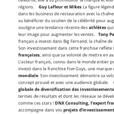
célébrité, elle a su promouvoir la marque et ét
régions.
Guy Lafleur et Mikes
La figure légen
dans les business de restauration avec la chaîn
su bénéficier du soutien de la célébrité pour a
souligne une tendance récente des
athlètes
qui
leur image pour augmenter les ventes.
Tony Pa
français a investi dans Big Fernand, la chaîne d
Son investissement dans cette franchise reflète
françaises
, ainsi que sa volonté de mettre en av
L’acteur français, connu dans le monde entier p
investi dans la franchise Five Guys, une marque
mondiale
. Son investissement démontre sa volo
concept prouvé et avec une audience globale.
globale de diversification des investissement
termes de résultats et dont les réseaux se dév
comme ces stars !
DNX Consulting, l’expert fr
accompagne dans vos
projets d’investissemen