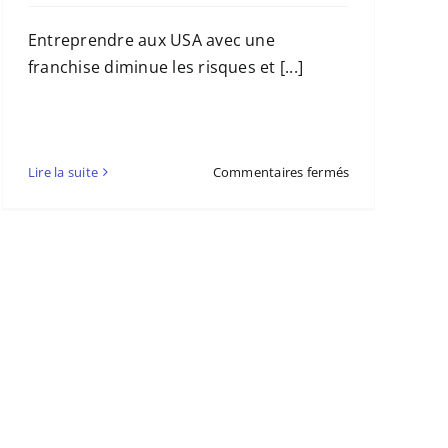
Entreprendre aux USA avec une
franchise diminue les risques et [...]
sur
Lire la suite
Commentaires fermés
Conseil
DNX
Consulting
:
Avantages
ur
et
challenges
d’un
business
en
franchise