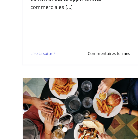
commerciales [...]
sur
Lire la suite
Commentaires fermés
Les
fran
à
privi
pen
une
réce
tats-