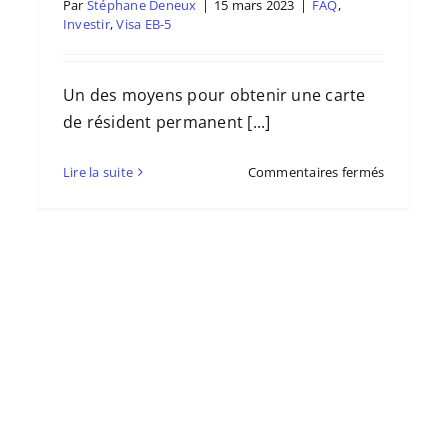
Par
Stéphane Deneux
|
15 mars 2023
|
FAQ
,
Investir
,
Visa EB-5
Un des moyens pour obtenir une carte
de résident permanent [...]
sur
Lire la suite
Commentaires fermés
Obtenir
chises
une
Carte
légier
Verte
dant
Investisse
(EB5)
ssion