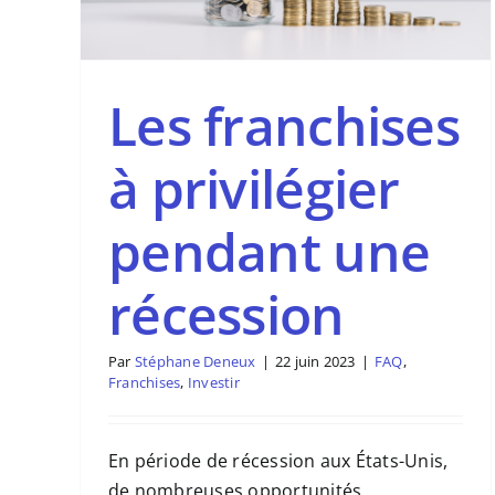
Investisseur (EB5)
FAQ
Investir
Visa EB-5
Les franchises
à privilégier
pendant une
récession
Par
Stéphane Deneux
|
22 juin 2023
|
FAQ
,
Franchises
,
Investir
En période de récession aux États-Unis,
de nombreuses opportunités