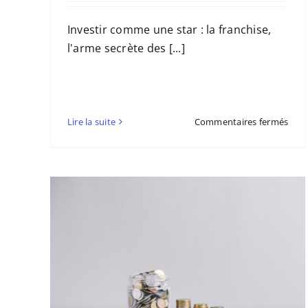
Investir comme une star : la franchise,
l'arme secrète des [...]
sur
Lire la suite
Commentaires fermés
La
fran
l’ar
secr
des
célé
pou
s’enr
er
Obtenir une Carte Verte