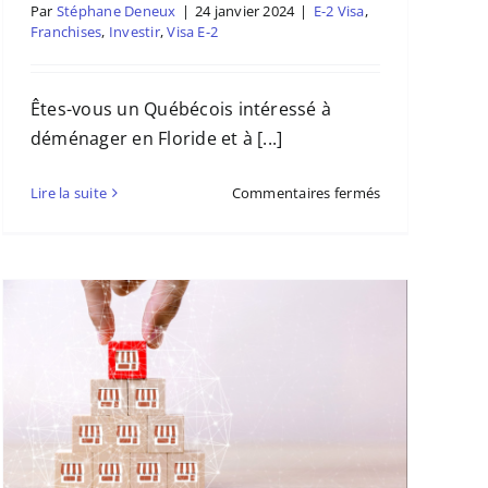
Par
Stéphane Deneux
|
24 janvier 2024
|
E-2 Visa
,
Franchises
,
Investir
,
Visa E-2
Êtes-vous un Québécois intéressé à
déménager en Floride et à [...]
sur
Lire la suite
Commentaires fermés
Un
Visa
investisseur
avec
une
Franchise
pour
les
Québécois