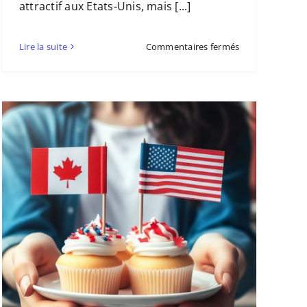
attractif aux Etats-Unis, mais [...]
sur
Lire la suite
Commentaires fermés
Opportunités
d’investissemen
immobilier
pour
un
Visa
aux
USA