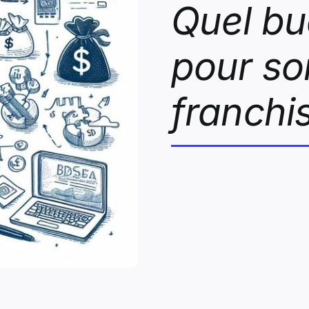
Quel bu
pour so
franchi