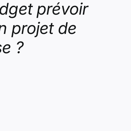
dget prévoir
n projet de
se ?