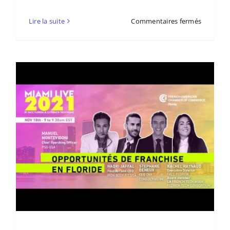
sur
Lire la suite
Commentaires fermés
Un
visa
E2
à
moins
de
100
000
$
grâce
à
une
franchise