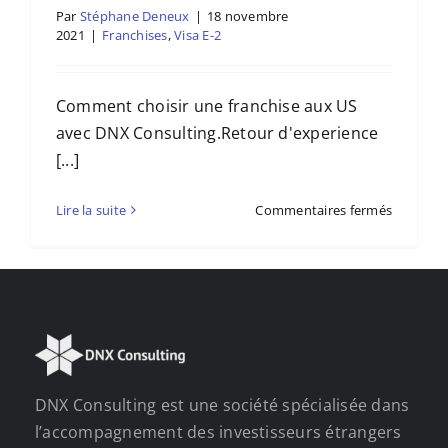
Par
Stéphane Deneux
|
18 novembre
2021
|
Franchises
,
Visa E-2
Comment choisir une franchise aux US
avec DNX Consulting.Retour d'experience
[...]
sur
Lire la suite
Commentaires fermés
Opportun
de
franchise
en
Floride
–
conféren
Chambre
DNX Consulting est une société spécialisée dans
de
Commer
l’accompagnement des investisseurs étrangers